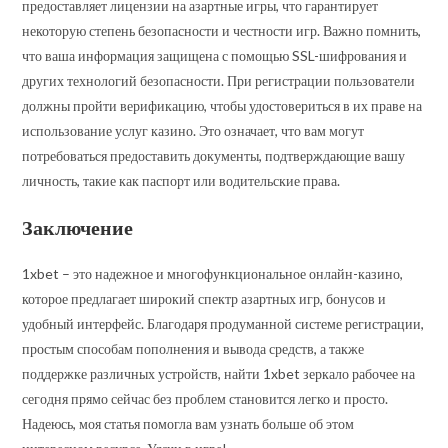
предоставляет лицензии на азартные игры, что гарантирует
некоторую степень безопасности и честности игр. Важно помнить,
что ваша информация защищена с помощью SSL-шифрования и
других технологий безопасности. При регистрации пользователи
должны пройти верификацию, чтобы удостовериться в их праве на
использование услуг казино. Это означает, что вам могут
потребоваться предоставить документы, подтверждающие вашу
личность, такие как паспорт или водительские права.
Заключение
1xbet – это надежное и многофункциональное онлайн-казино,
которое предлагает широкий спектр азартных игр, бонусов и
удобный интерфейс. Благодаря продуманной системе регистрации,
простым способам пополнения и вывода средств, а также
поддержке различных устройств, найти 1xbet зеркало рабочее на
сегодня прямо сейчас без проблем становится легко и просто.
Надеюсь, моя статья помогла вам узнать больше об этом