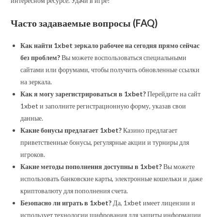
интересном ресурсе. Удачи в игре!
Часто задаваемые вопросы (FAQ)
Как найти 1xbet зеркало рабочее на сегодня прямо сейчас
без проблем?
Вы можете воспользоваться специальными
сайтами или форумами, чтобы получить обновленные ссылки
на зеркала.
Как я могу зарегистрироваться в 1xbet?
Перейдите на сайт
1xbet и заполните регистрационную форму, указав свои
данные.
Какие бонусы предлагает 1xbet?
Казино предлагает
приветственные бонусы, регулярные акции и турниры для
игроков.
Какие методы пополнения доступны в 1xbet?
Вы можете
использовать банковские карты, электронные кошельки и даже
криптовалюту для пополнения счета.
Безопасно ли играть в 1xbet?
Да, 1xbet имеет лицензии и
использует технологии шифрования для защиты информации