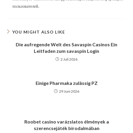
пользователей.
YOU MIGHT ALSO LIKE
Die aufregende Welt des Savaspin Casinos Ein
Leitfaden zum savaspin Login
2 Juli 2026
Einige Pharmaka zulässig PZ
29 Juni 2026
Roobet casino varázslatos élmények a
szerencsejáték birodalmában