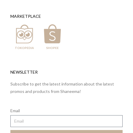
MARKETPLACE
TOKOPEDIA
SHOPEE
NEWSLETTER
Subscribe to get the latest information about the latest
promos and products from Shaneema!
Email