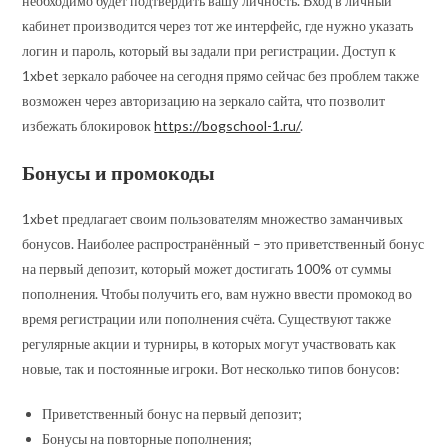
необходимо будет подтвердить вашу личность. Вход в личный
кабинет производится через тот же интерфейс, где нужно указать
логин и пароль, который вы задали при регистрации. Доступ к
1xbet зеркало рабочее на сегодня прямо сейчас без проблем также
возможен через авторизацию на зеркало сайта, что позволит
избежать блокировок
https://bogschool-1.ru/
.
Бонусы и промокоды
1xbet предлагает своим пользователям множество заманчивых
бонусов. Наиболее распространённый – это приветственный бонус
на первый депозит, который может достигать 100% от суммы
пополнения. Чтобы получить его, вам нужно ввести промокод во
время регистрации или пополнения счёта. Существуют также
регулярные акции и турниры, в которых могут участвовать как
новые, так и постоянные игроки. Вот несколько типов бонусов:
Приветственный бонус на первый депозит;
Бонусы на повторные пополнения;