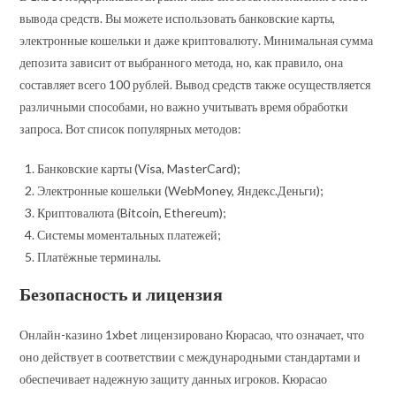
вывода средств. Вы можете использовать банковские карты,
электронные кошельки и даже криптовалюту. Минимальная сумма
депозита зависит от выбранного метода, но, как правило, она
составляет всего 100 рублей. Вывод средств также осуществляется
различными способами, но важно учитывать время обработки
запроса. Вот список популярных методов:
Банковские карты (Visa, MasterCard);
Электронные кошельки (WebMoney, Яндекс.Деньги);
Криптовалюта (Bitcoin, Ethereum);
Системы моментальных платежей;
Платёжные терминалы.
Безопасность и лицензия
Онлайн-казино 1xbet лицензировано Кюрасао, что означает, что
оно действует в соответствии с международными стандартами и
обеспечивает надежную защиту данных игроков. Кюрасао