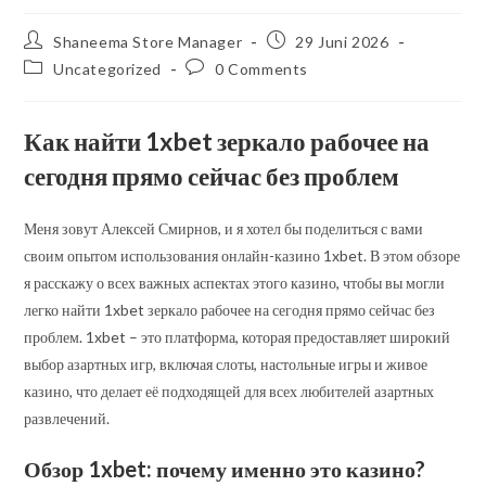
Shaneema Store Manager
29 Juni 2026
Uncategorized
0 Comments
Как найти 1xbet зеркало рабочее на
сегодня прямо сейчас без проблем
Меня зовут Алексей Смирнов, и я хотел бы поделиться с вами
своим опытом использования онлайн-казино 1xbet. В этом обзоре
я расскажу о всех важных аспектах этого казино, чтобы вы могли
легко найти 1xbet зеркало рабочее на сегодня прямо сейчас без
проблем. 1xbet – это платформа, которая предоставляет широкий
выбор азартных игр, включая слоты, настольные игры и живое
казино, что делает её подходящей для всех любителей азартных
развлечений.
Обзор 1xbet: почему именно это казино?