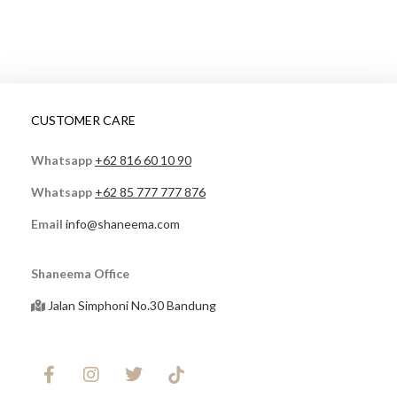
CUSTOMER CARE
Whatsapp
+62 816 60 10 90
Whatsapp
+62 85 777 777 876
Email
info@shaneema.com
Shaneema Office
Jalan Simphoni No.30 Bandung