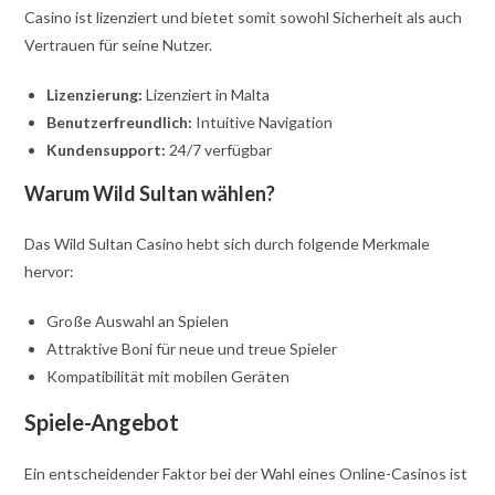
Casino ist lizenziert und bietet somit sowohl Sicherheit als auch
Vertrauen für seine Nutzer.
Lizenzierung:
Lizenziert in Malta
Benutzerfreundlich:
Intuitive Navigation
Kundensupport:
24/7 verfügbar
Warum Wild Sultan wählen?
Das Wild Sultan Casino hebt sich durch folgende Merkmale
hervor:
Große Auswahl an Spielen
Attraktive Boni für neue und treue Spieler
Kompatibilität mit mobilen Geräten
Spiele-Angebot
Ein entscheidender Faktor bei der Wahl eines Online-Casinos ist