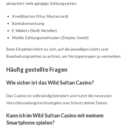
akzeptiert viele gängige Zahlungsarten:
Kreditkarten (Visa, Mastercard)
Banküberweisung
E-Wallets (Skrill, Neteller)
Mobile Zahlungsmethoden (Zimpler, Swish)
Beim Einzahlen lohnt es sich, auf die jeweiligen Limits und
Bearbeitungszeiten zu achten, um Verzögerungen zu vermeiden.
Häufig gestellte Fragen
Wie sicher ist das Wild Sultan Casino?
Das Casino ist vollständig lizenziert und nutzt die neuesten
Verschlüsselungstechnologien zum Schutz deiner Daten.
Kann ich im Wild Sultan Casino mit meinem
Smartphone spielen?