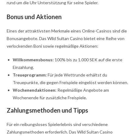
rund um die Uhr Unterstützung für seine Spieler.
Bonus und Aktionen
Eines der attraktivsten Merkmale eines Online-Casinos sind die
Bonusangebote. Das Wild Sultan Casino bietet eine Reihe von
verlockenden Boni sowie regelmäßige Aktionen:
Willkommensbonus:
100% bis zu 1.000 SEK auf die erste
Einzahlung.
Treueprogramm:
Für jede Wettrunde erhältst du
Treuepunkte, die gegen Freispiele eingelöst werden können.
Wochenendaktionen:
Regelmäßige Angebote am
Wochenende für zusätzliche Freispiele.
Zahlungsmethoden und Tipps
Für ein reibungsloses Spielerlebnis sind verschiedene
Zahlungsmethoden erforderlich. Das Wild Sultan Casino