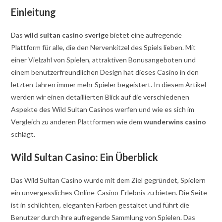
Einleitung
Das
wild sultan casino sverige
bietet eine aufregende
Plattform für alle, die den Nervenkitzel des Spiels lieben. Mit
einer Vielzahl von Spielen, attraktiven Bonusangeboten und
einem benutzerfreundlichen Design hat dieses Casino in den
letzten Jahren immer mehr Spieler begeistert. In diesem Artikel
werden wir einen detaillierten Blick auf die verschiedenen
Aspekte des Wild Sultan Casinos werfen und wie es sich im
Vergleich zu anderen Plattformen wie dem
wunderwins casino
schlägt.
Wild Sultan Casino: Ein Überblick
Das Wild Sultan Casino wurde mit dem Ziel gegründet, Spielern
ein unvergessliches Online-Casino-Erlebnis zu bieten. Die Seite
ist in schlichten, eleganten Farben gestaltet und führt die
Benutzer durch ihre aufregende Sammlung von Spielen. Das