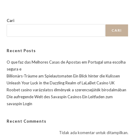
Cari
CARI
Recent Posts
O que faz das Melhores Casas de Apostas em Portugal uma escolha
segura e
Billionärs-Träume am Spielautomaten Ein Blick hinter die Kulissen
Unleash Your Luck in the Dazzling Realm of LaLaBet Casino UK
Roobet casino varázslatos élmények a szerencsejáték birodalmában
Die aufregende Welt des Savaspin Casinos Ein Leitfaden zum
savaspin Login
Recent Comments
Tidak ada komentar untuk ditampilkan.