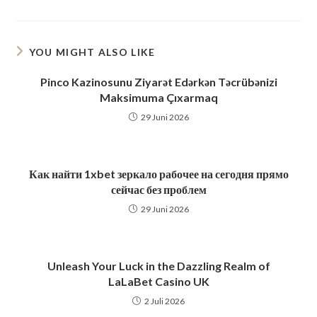
YOU MIGHT ALSO LIKE
Pinco Kazinosunu Ziyarət Edərkən Təcrübənizi
Maksimuma Çıxarmaq
29 Juni 2026
Как найти 1xbet зеркало рабочее на сегодня прямо
сейчас без проблем
29 Juni 2026
Unleash Your Luck in the Dazzling Realm of
LaLaBet Casino UK
2 Juli 2026