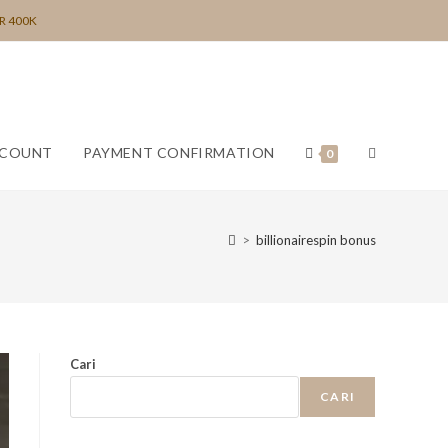
R 400K
COUNT
PAYMENT CONFIRMATION
0
>
billionairespin bonus
Cari
CARI