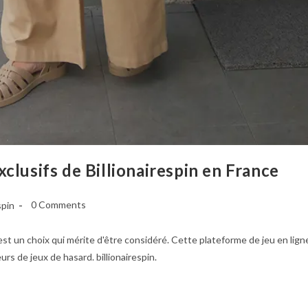
clusifs de Billionairespin en France
0 Comments
spin
 est un choix qui mérite d'être considéré. Cette plateforme de jeu en lign
urs de jeux de hasard. billionairespin.