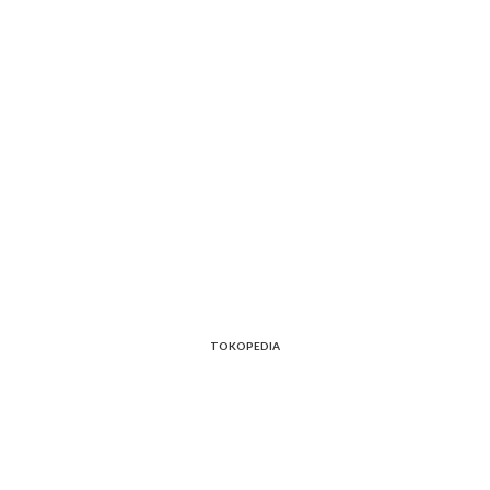
TOKOPEDIA