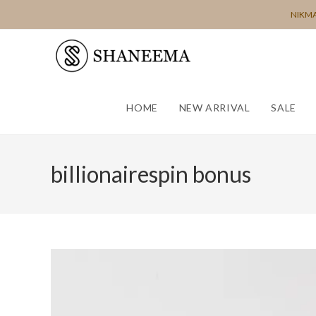
NIKMA
HOME
NEW ARRIVAL
SALE
billionairespin bonus