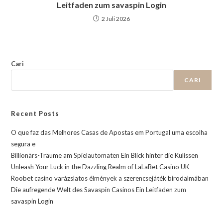
Leitfaden zum savaspin Login
2 Juli 2026
Cari
CARI
Recent Posts
O que faz das Melhores Casas de Apostas em Portugal uma escolha
segura e
Billionärs-Träume am Spielautomaten Ein Blick hinter die Kulissen
Unleash Your Luck in the Dazzling Realm of LaLaBet Casino UK
Roobet casino varázslatos élmények a szerencsejáték birodalmában
Die aufregende Welt des Savaspin Casinos Ein Leitfaden zum
savaspin Login